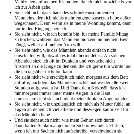
Mahlzeiten auf meinen Klamotten, da ich mich umziehe bevor
ich zur Arbeit gehe.
Sie sieht nicht das Chaos des schränkeausräumenden
Männleins, dem ich nichts mehr entgegenzusetzen habe außer
wegschauen. Denn wenn sie in meine Wohnung kommt, dann
nur in den Eingangsbereich.
Sie sieht nicht, wie ich bemüht bin, für meine Familie Mittag
zu kochen, während das Männlein motzend an meinem Bein
hängt, weil er auf meinen Arm will.
Sie sieht nicht, wie das Männlein abends einfach nicht
einschlafen will, obwohl es total übermüdet ist. An solchen
Abenden sitze ich oft im Dunkeln und versuche nicht
frustriert an die Dinge zu denken, die ich gerne tun würde und
die ich tagsüber nicht tun kann…
Sie sieht nicht wie erschöpft ich mich morgens aus dem Bett
aufraffe, nachdem das Männlein nachts mal wieder alle zwei
Stunden aufgewacht ist. Und Dank dem Kokosöl, dass ich
mir morgens immer unter meine Augen in die Haut
einmassiere sieht sie auch nicht meine dunklen Augenränder.
Sie sieht nicht, wie unzulänglich ich mich als Mutter fühle, an
Tagen an denen ich viel arbeite und deswegen kaum Zeit für
das Männlein habe.
Und sie sieht auch nicht, wie mein Gehirn sich durch
dauerhaften Schlafmangel in ein Sieb umwandelt. Ehrlich,
wenn ich mir Sachen nicht aufschreibe, verschwinden sie