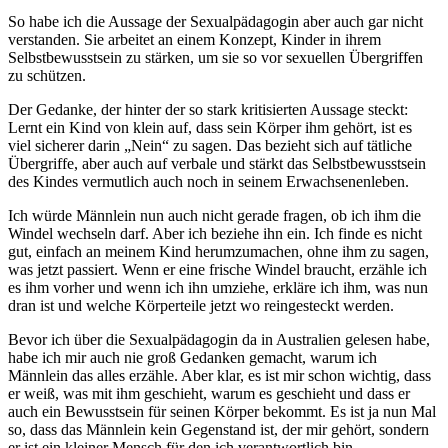
So habe ich die Aussage der Sexualpädagogin aber auch gar nicht
verstanden. Sie arbeitet an einem Konzept, Kinder in ihrem
Selbstbewusstsein zu stärken, um sie so vor sexuellen Übergriffen
zu schützen.
Der Gedanke, der hinter der so stark kritisierten Aussage steckt:
Lernt ein Kind von klein auf, dass sein Körper ihm gehört, ist es
viel sicherer darin „Nein“ zu sagen. Das bezieht sich auf tätliche
Übergriffe, aber auch auf verbale und stärkt das Selbstbewusstsein
des Kindes vermutlich auch noch in seinem Erwachsenenleben.
Ich würde Männlein nun auch nicht gerade fragen, ob ich ihm die
Windel wechseln darf. Aber ich beziehe ihn ein. Ich finde es nicht
gut, einfach an meinem Kind herumzumachen, ohne ihm zu sagen,
was jetzt passiert. Wenn er eine frische Windel braucht, erzähle ich
es ihm vorher und wenn ich ihn umziehe, erkläre ich ihm, was nun
dran ist und welche Körperteile jetzt wo reingesteckt werden.
Bevor ich über die Sexualpädagogin da in Australien gelesen habe,
habe ich mir auch nie groß Gedanken gemacht, warum ich
Männlein das alles erzähle. Aber klar, es ist mir schon wichtig, dass
er weiß, was mit ihm geschieht, warum es geschieht und dass er
auch ein Bewusstsein für seinen Körper bekommt. Es ist ja nun Mal
so, dass das Männlein kein Gegenstand ist, der mir gehört, sondern
er ist ein kleiner Mensch für den ich verantwortlich bin.