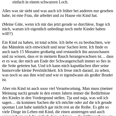
einfach in einem schwarzen Loch.
Alles was sie sieht und was auch ich früher bei anderen nur gesehen
habe, ist eine Frau, die arbeitet und zu Hause ein Kind hat.
(Meine Güte, wenn ich mir das jetzt gerade so durchlese, frage ich
mich, warum ich eigentlich unbedingt noch mehr Kinder haben
will!?)
Ein Kind zu haben, ist total schön. Ich liebe es zu beobachten, wie
das Männlein sich entwickelt und neue Sachen lernt. Ich finde es
auch nach 15 Monaten großartig und erstaunlich ihn anzuschauen
und zu wissen, dass er in meinem Bauch herangewachsen ist… dass
er es war, der mich am Ende der Schwangerschaft immer so fies in
die Seite getreten hat. Und ich kann mich kaputtlachen über seine
humorvolle kleine Persönlichkeit. Ich freue mich darauf, zu sehen,
was noch so aus ihm wird und wie er irgendwann als großer Bruder
ist.
Aber ein Kind ist auch sooo viel Verantwortung. Man muss (meiner
Meinung nach) gerade in den ersten Jahren immer die Bedürfnisse
des Kindes in den Vordergrund stellen. Tja und naja, was soll ich
sagen… da kommen Sachen die ich möchte oder auf die ich gerade
spontan Lust habe natürlich gar nicht erst an die Reihe. Es gibt so
viele Dinge im Leben mit Kind, die einen anstrengen und auch