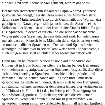
ein wenig zu dem Thema schlau gemacht, warum das so ist.
Bei meinen Recherchen bin ich auf die Sapir-Whorf-Hypothese
gestoßen. Sie besagt, dass die Denkweise eines Menschen stark
durch seine Muttersprache (also durch Grammatik und Wortschatz)
geprägt wird. Daraus ergibt sich ja auch, dass die Sprache eines
Volkes mit der Mentalität und der Kultur eine Einheit bildet. Es gibt
z.B. Sprachen, in denen es für ein und die selbe Sache mehrere
Wörter gibt oder Sprachen, die sehr detailiert sind. Ich leite daraus
mal ab, dass ein Mensch bzw. Männlein durch das Erlernen zweier
so unterschiedlicher Sprachen wie Deutsch und Spanisch viel
wendiger und kreativer in seiner Denkweise wird und vielleicht ja
auch ein gewisses Maß an chilenischer Mentalität entwickelt.
Dann bin ich bei meiner Recherche noch auf eine Studie der
Universität in Hong Kong gestoßen. Sie haben bei der Befragung
von mehrsprachig aufgewachsenen Studenten festgestellt, dass diese
sich in den jeweiligen Sprachen unterschiedlich empfinden und
verhalten. Die Studenten haben alle Englisch und Chinesisch
gesprochen. Es stellte sich heraus, dass sie sich bei der Befragung
auf Englisch offener gegenüber dem Gesprächspartner verhielten als
auf Chinesisch. Für mich ist das im Prinzip eine Bestätigung zur
Sapir-Whorf-Hypothese. Es stellt dar, wie sich die Welt einer
Sprache im Gebrauch entfaltet. Und mir ist jetzt ziemlich klar
geworden, warum es mir so viel leichter fällt Small talk auf Englisch