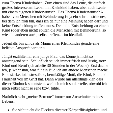
zum Thema Kinderhaben. Zum einen sind das Leute, die einfach
großes Interesse am Leben mit Kleinkind haben, aber auch Leute
mit einem eigenen Kinderwunsch. Das Thema Kinderwunsch/-
haben von Menschen mit Behinderung ist ja ein sehr umstrittenes,
bei dem ich froh bin, dass ich da nur eine Meinung haben darf und
keine Entscheidung treffen muss. Denn die Entscheidung zu einem
Kind (oder eben nicht) sollten die Menschen mit Behinderung, so
wie alle anderen auch, selbst treffen… im Idealfall.
Jedenfalls bin ich da als Mama eines Kleinkindes gerade eine
beliebte Ansprechpartnerin.
Jüngst erzählte mir eine junge Frau, das könne ja nicht so
anstrengend sein. Schließlich sei ich immer frisch und lustig, trotz
Kind und Beruf (ich arbeite 30 Stunden in der Woche). Erst dachte
ich, ja wahnsinn, was für ein Bild ich auf andere Menschen mache.
Eine starke, total stressfreie, berufstätige Mutti, die Kind, Ehe und
Haushalt voll im Griff hat. Dann wurde mir allerdings klar, dass
dieser Eindruck so entsteht, weil ich mich so darstelle, obwohl ich
mich selbst nicht so sehe bzw. fühle.
Natürlich sieht „meine Betreute“ immer nur Ausschnitte meines
Lebens:
Sie sieht nicht die Flecken diverser Körperflüssigkeiten und