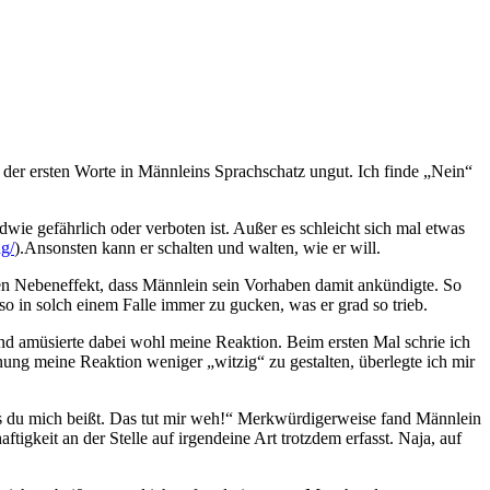
es der ersten Worte in Männleins Sprachschatz ungut. Ich finde „Nein“
wie gefährlich oder verboten ist. Außer es schleicht sich mal etwas
g/
).Ansonsten kann er schalten und walten, wie er will.
en Nebeneffekt, dass Männlein sein Vorhaben damit ankündigte. So
so in solch einem Falle immer zu gucken, was er grad so trieb.
und amüsierte dabei wohl meine Reaktion. Beim ersten Mal schrie ich
nung meine Reaktion weniger „witzig“ zu gestalten, überlegte ich mir
ss du mich beißt. Das tut mir weh!“ Merkwürdigerweise fand Männlein
ftigkeit an der Stelle auf irgendeine Art trotzdem erfasst. Naja, auf