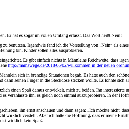
hen. Er hat es sogar im vollen Umfang erfasst. Das Wort heißt Nein!
fig zu benutzen. Irgendwie fand ich die Vorstellung von „Nein“ als ein
einung bin, Kinder sollen alles ausprobieren.
gerichtet. Es gibt einfach nichts in Männleins Reichweite, dass irgend
siehe
http://mamawege.de/2018/06/02/willkommen-in-der-neuen-ordnun
nnlein sich in brenzlige Situationen begab. Es hatte auch den schön
 dann seinen Finger in die Steckdose stecken wollte. Es lohnte sich al
lich einen Spaß daraus entwickelt, mich zu beißen. Ihn interessierte 
d es veranlasste ihn, es gleich noch einmal auszuprobieren. In der Hoff
gschieben, ihn ernst anschauen und dann sagen: „Ich möchte nicht, da
icht wirklich versteht. Aber ich hatte die Hoffnung, dass er meine Ernstha
 ist wirklich kein Spaß.