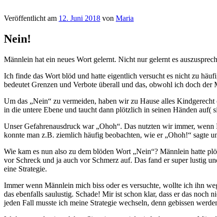
Veröffentlicht am
12. Juni 2018
von
Maria
Nein!
Männlein hat ein neues Wort gelernt. Nicht nur gelernt es auszusprec
Ich finde das Wort blöd und hatte eigentlich versucht es nicht zu häu
bedeutet Grenzen und Verbote überall und das, obwohl ich doch der M
Um das „Nein“ zu vermeiden, haben wir zu Hause alles Kindgerecht ein
in die untere Ebene und taucht dann plötzlich in seinen Händen auf( 
Unser Gefahrenausdruck war „Ohoh“. Das nutzten wir immer, wenn Mä
konnte man z.B. ziemlich häufig beobachten, wie er „Ohoh!“ sagte und
Wie kam es nun also zu dem blöden Wort „Nein“? Männlein hatte plötz
vor Schreck und ja auch vor Schmerz auf. Das fand er super lustig un
eine Strategie.
Immer wenn Männlein mich biss oder es versuchte, wollte ich ihn we
das ebenfalls saulustig. Schade! Mir ist schon klar, dass er das noch n
jeden Fall musste ich meine Strategie wechseln, denn gebissen werden