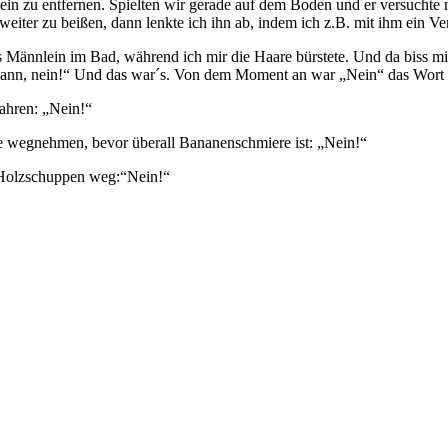
lein zu entfernen. Spielten wir gerade auf dem Boden und er versuchte
eiter zu beißen, dann lenkte ich ihn ab, indem ich z.B. mit ihm ein Vers
s Männlein im Bad, während ich mir die Haare bürstete. Und da biss 
 Mann, nein!“ Und das war´s. Von dem Moment an war „Nein“ das Wort 
fahren: „Nein!“
ie wegnehmen, bevor überall Bananenschmiere ist: „Nein!“
 Holzschuppen weg:“Nein!“