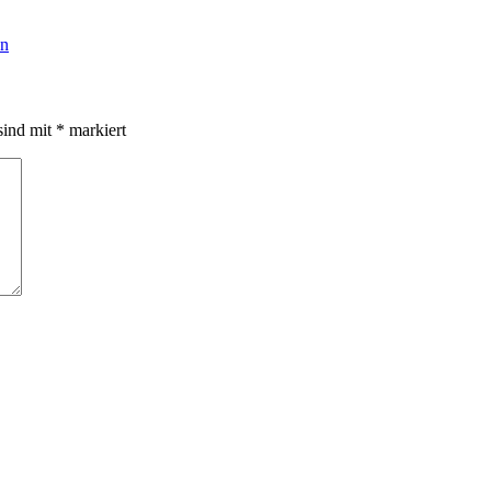
en
sind mit
*
markiert