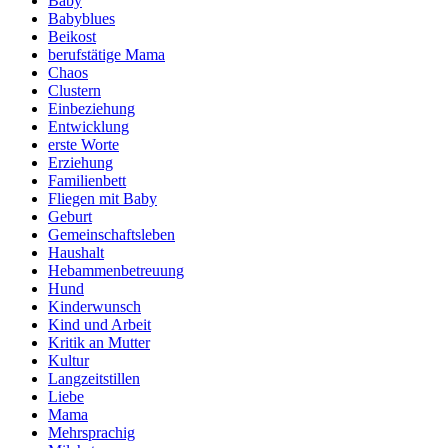
Baby
Babyblues
Beikost
berufstätige Mama
Chaos
Clustern
Einbeziehung
Entwicklung
erste Worte
Erziehung
Familienbett
Fliegen mit Baby
Geburt
Gemeinschaftsleben
Haushalt
Hebammenbetreuung
Hund
Kinderwunsch
Kind und Arbeit
Kritik an Mutter
Kultur
Langzeitstillen
Liebe
Mama
Mehrsprachig