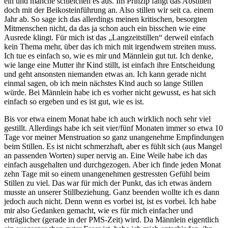
ein und manche schleichen es aus. Im Prinzip fängt das Abstillen
doch mit der Beikosteinführung an. Also stillen wir seit ca. einem
Jahr ab. So sage ich das allerdings meinen kritischen, besorgten
Mitmenschen nicht, da das ja schon auch ein bisschen wie eine
Ausrede klingt. Für mich ist das „Langzeitstillen“ derweil einfach
kein Thema mehr, über das ich mich mit irgendwem streiten muss.
Ich tue es einfach so, wie es mir und Männlein gut tut. Ich denke,
wie lange eine Mutter ihr Kind stillt, ist einfach ihre Entscheidung
und geht ansonsten niemanden etwas an. Ich kann gerade nicht
einmal sagen, ob ich mein nächstes Kind auch so lange Stillen
würde. Bei Männlein habe ich es vorher nicht gewusst, es hat sich
einfach so ergeben und es ist gut, wie es ist.
Bis vor etwa einem Monat habe ich auch wirklich noch sehr viel
gestillt. Allerdings habe ich seit vier/fünf Monaten immer so etwa 10
Tage vor meiner Menstruation so ganz unangenehme Empfindungen
beim Stillen. Es ist nicht schmerzhaft, aber es fühlt sich (aus Mangel
an passenden Worten) super nervig an. Eine Weile habe ich das
einfach ausgehalten und durchgezogen. Aber ich finde jeden Monat
zehn Tage mit so einem unangenehmen gestressten Gefühl beim
Stillen zu viel. Das war für mich der Punkt, das ich etwas ändern
musste an unserer Stillbeziehung. Ganz beenden wollte ich es dann
jedoch auch nicht. Denn wenn es vorbei ist, ist es vorbei. Ich habe
mir also Gedanken gemacht, wie es für mich einfacher und
erträglicher (gerade in der PMS-Zeit) wird. Da Männlein eigentlich