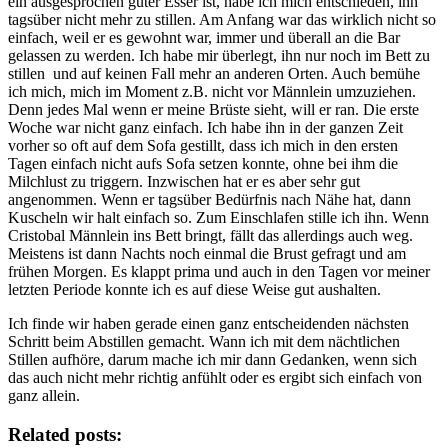
ein ausgesprochen guter Esser ist, habe ich mich entschieden, ihn
tagsüber nicht mehr zu stillen. Am Anfang war das wirklich nicht so
einfach, weil er es gewohnt war, immer und überall an die Bar
gelassen zu werden. Ich habe mir überlegt, ihn nur noch im Bett zu
stillen und auf keinen Fall mehr an anderen Orten. Auch bemühe
ich mich, mich im Moment z.B. nicht vor Männlein umzuziehen.
Denn jedes Mal wenn er meine Brüste sieht, will er ran. Die erste
Woche war nicht ganz einfach. Ich habe ihn in der ganzen Zeit
vorher so oft auf dem Sofa gestillt, dass ich mich in den ersten
Tagen einfach nicht aufs Sofa setzen konnte, ohne bei ihm die
Milchlust zu triggern. Inzwischen hat er es aber sehr gut
angenommen. Wenn er tagsüber Bedürfnis nach Nähe hat, dann
Kuscheln wir halt einfach so. Zum Einschlafen stille ich ihn. Wenn
Cristobal Männlein ins Bett bringt, fällt das allerdings auch weg.
Meistens ist dann Nachts noch einmal die Brust gefragt und am
frühen Morgen. Es klappt prima und auch in den Tagen vor meiner
letzten Periode konnte ich es auf diese Weise gut aushalten.
Ich finde wir haben gerade einen ganz entscheidenden nächsten
Schritt beim Abstillen gemacht. Wann ich mit dem nächtlichen
Stillen aufhöre, darum mache ich mir dann Gedanken, wenn sich
das auch nicht mehr richtig anfühlt oder es ergibt sich einfach von
ganz allein.
Related posts: