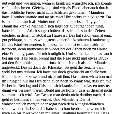
gut geht und wie immer, wenn er krank ist, wünschte ich, ich könnte
es ihm abnehmen. Gleichzeitig sind wir als Eltern aber auch durch
das nächtliche Fieber nicht zum Schlafen gekommen. Männlein
hatte Unruhezustände und tat bis zwei Uhr nachts kein Auge zu. Da
ist man dann auch als Mutter und Vater am nächsten Tag gerädert.
Damit das kranke Männlein sich tagsüber gut aufgehoben fühlt,
habe ich meine Arbeit so geschoben, dass ich alles in den Zeiten
erledige, in denen Cristobal zu Hause ist. Das hat schon einmal ganz
gut geklappt, so muss wenigstens keiner die kostbaren Krankentage
für das Kind verwenden. Ein bisschen blöd ist es dann natürlich
trotzdem, denn momentan ist weder bei der Arbeit noch zu Hause
eine Erholungspause für mich möglich. Und so merke ich, dass auch
bei mir der Hals bissel brennt und die Nase juckt und etwas Druck
auf den Stirnhöhlen liegt… prima, habe ich mich also bei Männlein
angesteckt. Das ist doch der Klassiker. So geht die Seuche dann
wohl bei uns reihum. Ich hatte mir doch gewünscht an Stelle von
Männlein krank zu sein und nicht mit ihm. Das hatten wir schon mal
im Frühjahr, nur dass ich dann auch noch so krank war, dass ich mit
Fieber im Bett lag und Cristobal sich krankschreiben lassen musste,
damit wir versorgt waren. Bleibt nur zu hoffen, dass es diesmal nicht
so dramatisch wird. Am Besten man denkt nicht darüber nach, dann
geht es bestimmt an mir vorbei. Und Männlein? Der ist
wahrscheinlich morgen oder sogar nach dem Mittagsschläfchen
schon wieder fit. Denn das habe ich schon beobachtet, wenn ich
mich ein bis zwei Wochen mit einer Erkältung herumschlage, ist es