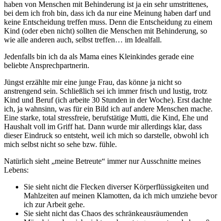
haben von Menschen mit Behinderung ist ja ein sehr umstrittenes,
bei dem ich froh bin, dass ich da nur eine Meinung haben darf und
keine Entscheidung treffen muss. Denn die Entscheidung zu einem
Kind (oder eben nicht) sollten die Menschen mit Behinderung, so
wie alle anderen auch, selbst treffen… im Idealfall.
Jedenfalls bin ich da als Mama eines Kleinkindes gerade eine
beliebte Ansprechpartnerin.
Jüngst erzählte mir eine junge Frau, das könne ja nicht so
anstrengend sein. Schließlich sei ich immer frisch und lustig, trotz
Kind und Beruf (ich arbeite 30 Stunden in der Woche). Erst dachte
ich, ja wahnsinn, was für ein Bild ich auf andere Menschen mache.
Eine starke, total stressfreie, berufstätige Mutti, die Kind, Ehe und
Haushalt voll im Griff hat. Dann wurde mir allerdings klar, dass
dieser Eindruck so entsteht, weil ich mich so darstelle, obwohl ich
mich selbst nicht so sehe bzw. fühle.
Natürlich sieht „meine Betreute“ immer nur Ausschnitte meines
Lebens:
Sie sieht nicht die Flecken diverser Körperflüssigkeiten und
Mahlzeiten auf meinen Klamotten, da ich mich umziehe bevor
ich zur Arbeit gehe.
Sie sieht nicht das Chaos des schränkeausräumenden