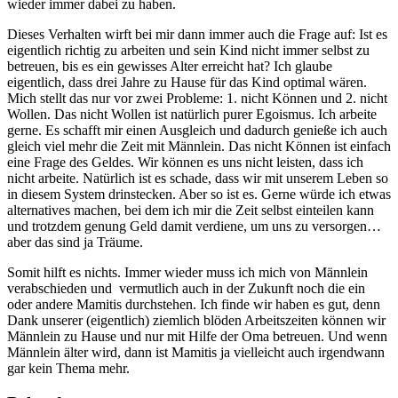
wieder immer dabei zu haben.
Dieses Verhalten wirft bei mir dann immer auch die Frage auf: Ist es
eigentlich richtig zu arbeiten und sein Kind nicht immer selbst zu
betreuen, bis es ein gewisses Alter erreicht hat? Ich glaube
eigentlich, dass drei Jahre zu Hause für das Kind optimal wären.
Mich stellt das nur vor zwei Probleme: 1. nicht Können und 2. nicht
Wollen. Das nicht Wollen ist natürlich purer Egoismus. Ich arbeite
gerne. Es schafft mir einen Ausgleich und dadurch genieße ich auch
gleich viel mehr die Zeit mit Männlein. Das nicht Können ist einfach
eine Frage des Geldes. Wir können es uns nicht leisten, dass ich
nicht arbeite. Natürlich ist es schade, dass wir mit unserem Leben so
in diesem System drinstecken. Aber so ist es. Gerne würde ich etwas
alternatives machen, bei dem ich mir die Zeit selbst einteilen kann
und trotzdem genung Geld damit verdiene, um uns zu versorgen…
aber das sind ja Träume.
Somit hilft es nichts. Immer wieder muss ich mich von Männlein
verabschieden und vermutlich auch in der Zukunft noch die ein
oder andere Mamitis durchstehen. Ich finde wir haben es gut, denn
Dank unserer (eigentlich) ziemlich blöden Arbeitszeiten können wir
Männlein zu Hause und nur mit Hilfe der Oma betreuen. Und wenn
Männlein älter wird, dann ist Mamitis ja vielleicht auch irgendwann
gar kein Thema mehr.