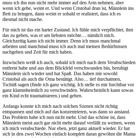
muss ich ihn nun nicht mehr immer auf den Arm nehmen, aber
wenn ich gehe, weint er. Und wenn Cristobal dran ist, Männlein ins
Bett zu bringen, dann weint er sobald er realisiert, dass ich es
diesmal nicht mache.
Für mich ist das ein harter Zustand. Ich fühle mich verpflichtet, ihm
das zu geben, was er am liebsten möchte… nämlich mich.
Gleichzeitig kann ich nicht immer. Denn ich muss manchmal
arbeiten und manchmal muss ich auch mal meinen Bedürfnissen
nachgehen und Zeit für mich haben.
Inzwischen weiß ich auch, sobald ich mich nach dem Verabschieden
entfernt habe und aus dem Blickfeld verschwunden bin, beruhigt
Männlein sich wieder und hat Spaß. Das haben mir sowohl
Cristobal als auch die Oma bestätigt. Also… tief durchatmen,
Tschüß sagen (finde ich ganz wichtig. Ich stelle es mir furchtbar vor
ganz klammheimlich zu verschwinden. Wahrscheinlich kann sowas
ein Kind echt traumatisieren.) und gehen.
Anfangs konnte ich mich nach solchen Szenen nicht richtig
entspannen und mich auf das konzentrieren, was dann so anstand.
Das Problem habe ich nun nicht mehr. Und das schöne ist, dass
Männlein meist auch gar nicht mehr darauf verfällt zu weinen, wenn
ich mich verabschiede. Nur eben, jetzt ganz aktuell wieder. Er hat
sich in den zwei Wochen einfach komplett daran gewöhnt die Mama