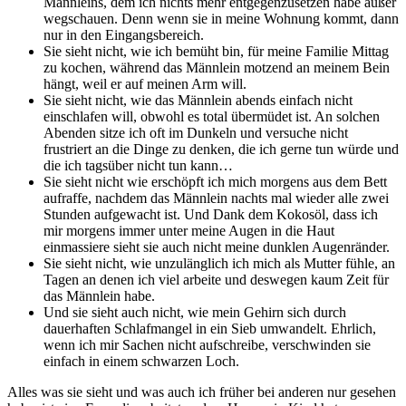
Männleins, dem ich nichts mehr entgegenzusetzen habe außer
wegschauen. Denn wenn sie in meine Wohnung kommt, dann
nur in den Eingangsbereich.
Sie sieht nicht, wie ich bemüht bin, für meine Familie Mittag
zu kochen, während das Männlein motzend an meinem Bein
hängt, weil er auf meinen Arm will.
Sie sieht nicht, wie das Männlein abends einfach nicht
einschlafen will, obwohl es total übermüdet ist. An solchen
Abenden sitze ich oft im Dunkeln und versuche nicht
frustriert an die Dinge zu denken, die ich gerne tun würde und
die ich tagsüber nicht tun kann…
Sie sieht nicht wie erschöpft ich mich morgens aus dem Bett
aufraffe, nachdem das Männlein nachts mal wieder alle zwei
Stunden aufgewacht ist. Und Dank dem Kokosöl, dass ich
mir morgens immer unter meine Augen in die Haut
einmassiere sieht sie auch nicht meine dunklen Augenränder.
Sie sieht nicht, wie unzulänglich ich mich als Mutter fühle, an
Tagen an denen ich viel arbeite und deswegen kaum Zeit für
das Männlein habe.
Und sie sieht auch nicht, wie mein Gehirn sich durch
dauerhaften Schlafmangel in ein Sieb umwandelt. Ehrlich,
wenn ich mir Sachen nicht aufschreibe, verschwinden sie
einfach in einem schwarzen Loch.
Alles was sie sieht und was auch ich früher bei anderen nur gesehen