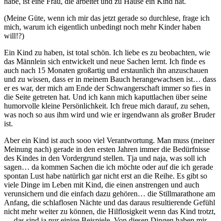
habe, ist eine Frau, die arbeitet und zu Hause ein Kind hat.
(Meine Güte, wenn ich mir das jetzt gerade so durchlese, frage ich
mich, warum ich eigentlich unbedingt noch mehr Kinder haben
will!?)
Ein Kind zu haben, ist total schön. Ich liebe es zu beobachten, wie
das Männlein sich entwickelt und neue Sachen lernt. Ich finde es
auch nach 15 Monaten großartig und erstaunlich ihn anzuschauen
und zu wissen, dass er in meinem Bauch herangewachsen ist… dass
er es war, der mich am Ende der Schwangerschaft immer so fies in
die Seite getreten hat. Und ich kann mich kaputtlachen über seine
humorvolle kleine Persönlichkeit. Ich freue mich darauf, zu sehen,
was noch so aus ihm wird und wie er irgendwann als großer Bruder
ist.
Aber ein Kind ist auch sooo viel Verantwortung. Man muss (meiner
Meinung nach) gerade in den ersten Jahren immer die Bedürfnisse
des Kindes in den Vordergrund stellen. Tja und naja, was soll ich
sagen… da kommen Sachen die ich möchte oder auf die ich gerade
spontan Lust habe natürlich gar nicht erst an die Reihe. Es gibt so
viele Dinge im Leben mit Kind, die einen anstrengen und auch
verunsichern und die einfach dazu gehören… die Stillmarathone am
Anfang, die schlaflosen Nächte und das daraus resultierende Gefühl
nicht mehr weiter zu können, die Hilflosigkeit wenn das Kind trotzt,
… das sind ja nur einige Beispiele. Von diesen Dingen haben mir