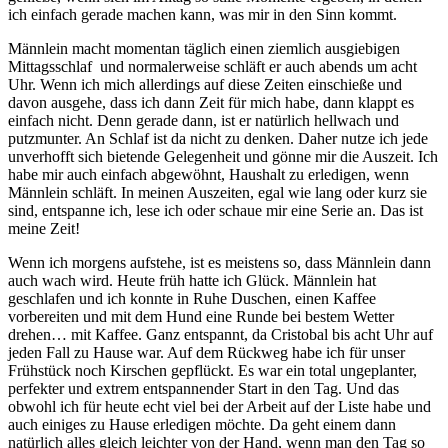
ich einfach gerade machen kann, was mir in den Sinn kommt.
Männlein macht momentan täglich einen ziemlich ausgiebigen
Mittagsschlaf und normalerweise schläft er auch abends um acht
Uhr. Wenn ich mich allerdings auf diese Zeiten einschieße und
davon ausgehe, dass ich dann Zeit für mich habe, dann klappt es
einfach nicht. Denn gerade dann, ist er natürlich hellwach und
putzmunter. An Schlaf ist da nicht zu denken. Daher nutze ich jede
unverhofft sich bietende Gelegenheit und gönne mir die Auszeit. Ich
habe mir auch einfach abgewöhnt, Haushalt zu erledigen, wenn
Männlein schläft. In meinen Auszeiten, egal wie lang oder kurz sie
sind, entspanne ich, lese ich oder schaue mir eine Serie an. Das ist
meine Zeit!
Wenn ich morgens aufstehe, ist es meistens so, dass Männlein dann
auch wach wird. Heute früh hatte ich Glück. Männlein hat
geschlafen und ich konnte in Ruhe Duschen, einen Kaffee
vorbereiten und mit dem Hund eine Runde bei bestem Wetter
drehen… mit Kaffee. Ganz entspannt, da Cristobal bis acht Uhr auf
jeden Fall zu Hause war. Auf dem Rückweg habe ich für unser
Frühstück noch Kirschen gepflückt. Es war ein total ungeplanter,
perfekter und extrem entspannender Start in den Tag. Und das
obwohl ich für heute echt viel bei der Arbeit auf der Liste habe und
auch einiges zu Hause erledigen möchte. Da geht einem dann
natürlich alles gleich leichter von der Hand, wenn man den Tag so