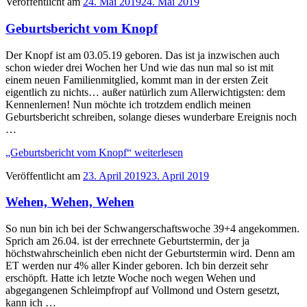
Veröffentlicht am
24. Mai 2019
24. Mai 2019
Geburtsbericht vom Knopf
Der Knopf ist am 03.05.19 geboren. Das ist ja inzwischen auch
schon wieder drei Wochen her Und wie das nun mal so ist mit
einem neuen Familienmitglied, kommt man in der ersten Zeit
eigentlich zu nichts… außer natürlich zum Allerwichtigsten: dem
Kennenlernen! Nun möchte ich trotzdem endlich meinen
Geburtsbericht schreiben, solange dieses wunderbare Ereignis noch
…
„Geburtsbericht vom Knopf“
weiterlesen
Veröffentlicht am
23. April 2019
23. April 2019
Wehen, Wehen, Wehen
So nun bin ich bei der Schwangerschaftswoche 39+4 angekommen.
Sprich am 26.04. ist der errechnete Geburtstermin, der ja
höchstwahrscheinlich eben nicht der Geburtstermin wird. Denn am
ET werden nur 4% aller Kinder geboren. Ich bin derzeit sehr
erschöpft. Hatte ich letzte Woche noch wegen Wehen und
abgegangenen Schleimpfropf auf Vollmond und Ostern gesetzt,
kann ich …