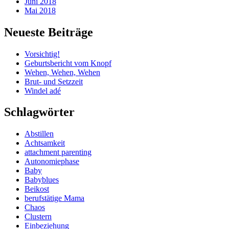
Juni 2018
Mai 2018
Neueste Beiträge
Vorsichtig!
Geburtsbericht vom Knopf
Wehen, Wehen, Wehen
Brut- und Setzzeit
Windel adé
Schlagwörter
Abstillen
Achtsamkeit
attachment parenting
Autonomiephase
Baby
Babyblues
Beikost
berufstätige Mama
Chaos
Clustern
Einbeziehung