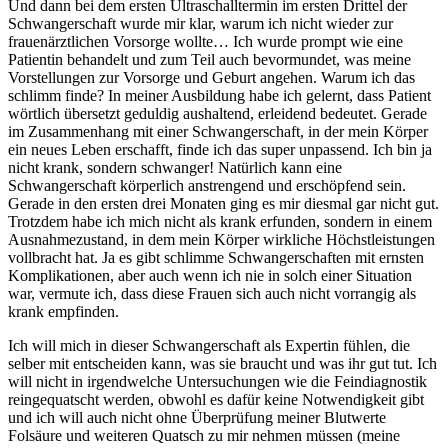
Und dann bei dem ersten Ultraschalltermin im ersten Drittel der
Schwangerschaft wurde mir klar, warum ich nicht wieder zur
frauenärztlichen Vorsorge wollte… Ich wurde prompt wie eine
Patientin behandelt und zum Teil auch bevormundet, was meine
Vorstellungen zur Vorsorge und Geburt angehen. Warum ich das
schlimm finde? In meiner Ausbildung habe ich gelernt, dass Patient
wörtlich übersetzt geduldig aushaltend, erleidend bedeutet. Gerade
im Zusammenhang mit einer Schwangerschaft, in der mein Körper
ein neues Leben erschafft, finde ich das super unpassend. Ich bin ja
nicht krank, sondern schwanger! Natürlich kann eine
Schwangerschaft körperlich anstrengend und erschöpfend sein.
Gerade in den ersten drei Monaten ging es mir diesmal gar nicht gut.
Trotzdem habe ich mich nicht als krank erfunden, sondern in einem
Ausnahmezustand, in dem mein Körper wirkliche Höchstleistungen
vollbracht hat. Ja es gibt schlimme Schwangerschaften mit ernsten
Komplikationen, aber auch wenn ich nie in solch einer Situation
war, vermute ich, dass diese Frauen sich auch nicht vorrangig als
krank empfinden.
Ich will mich in dieser Schwangerschaft als Expertin fühlen, die
selber mit entscheiden kann, was sie braucht und was ihr gut tut. Ich
will nicht in irgendwelche Untersuchungen wie die Feindiagnostik
reingequatscht werden, obwohl es dafür keine Notwendigkeit gibt
und ich will auch nicht ohne Überprüfung meiner Blutwerte
Folsäure und weiteren Quatsch zu mir nehmen müssen (meine