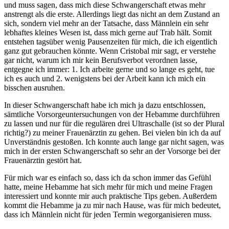
und muss sagen, dass mich diese Schwangerschaft etwas mehr
anstrengt als die erste. Allerdings liegt das nicht an dem Zustand an
sich, sondern viel mehr an der Tatsache, dass Männlein ein sehr
lebhaftes kleines Wesen ist, dass mich gerne auf Trab hält. Somit
entstehen tagsüber wenig Pausenzeiten für mich, die ich eigentlich
ganz gut gebrauchen könnte. Wenn Cristobal mir sagt, er verstehe
gar nicht, warum ich mir kein Berufsverbot verordnen lasse,
entgegne ich immer: 1. Ich arbeite gerne und so lange es geht, tue
ich es auch und 2. wenigstens bei der Arbeit kann ich mich ein
bisschen ausruhen.
In dieser Schwangerschaft habe ich mich ja dazu entschlossen,
sämtliche Vorsorgeuntersuchungen von der Hebamme durchführen
zu lassen und nur für die regulären drei Ultraschalle (ist so der Plural
richtig?) zu meiner Frauenärztin zu gehen. Bei vielen bin ich da auf
Unverständnis gestoßen. Ich konnte auch lange gar nicht sagen, was
mich in der ersten Schwangerschaft so sehr an der Vorsorge bei der
Frauenärztin gestört hat.
Für mich war es einfach so, dass ich da schon immer das Gefühl
hatte, meine Hebamme hat sich mehr für mich und meine Fragen
interessiert und konnte mir auch praktische Tips geben. Außerdem
kommt die Hebamme ja zu mir nach Hause, was für mich bedeutet,
dass ich Männlein nicht für jeden Termin wegorganisieren muss.