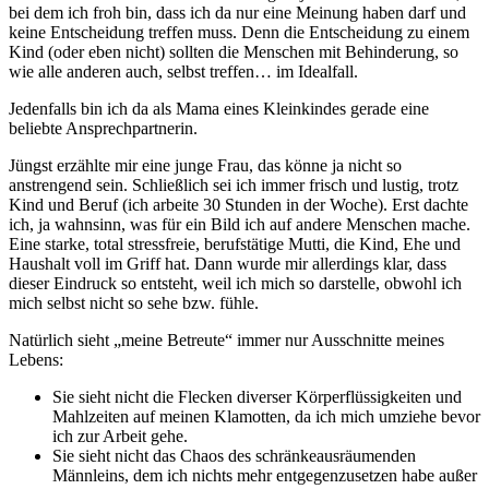
bei dem ich froh bin, dass ich da nur eine Meinung haben darf und
keine Entscheidung treffen muss. Denn die Entscheidung zu einem
Kind (oder eben nicht) sollten die Menschen mit Behinderung, so
wie alle anderen auch, selbst treffen… im Idealfall.
Jedenfalls bin ich da als Mama eines Kleinkindes gerade eine
beliebte Ansprechpartnerin.
Jüngst erzählte mir eine junge Frau, das könne ja nicht so
anstrengend sein. Schließlich sei ich immer frisch und lustig, trotz
Kind und Beruf (ich arbeite 30 Stunden in der Woche). Erst dachte
ich, ja wahnsinn, was für ein Bild ich auf andere Menschen mache.
Eine starke, total stressfreie, berufstätige Mutti, die Kind, Ehe und
Haushalt voll im Griff hat. Dann wurde mir allerdings klar, dass
dieser Eindruck so entsteht, weil ich mich so darstelle, obwohl ich
mich selbst nicht so sehe bzw. fühle.
Natürlich sieht „meine Betreute“ immer nur Ausschnitte meines
Lebens:
Sie sieht nicht die Flecken diverser Körperflüssigkeiten und
Mahlzeiten auf meinen Klamotten, da ich mich umziehe bevor
ich zur Arbeit gehe.
Sie sieht nicht das Chaos des schränkeausräumenden
Männleins, dem ich nichts mehr entgegenzusetzen habe außer