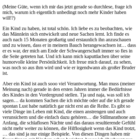
(Meine Güte, wenn ich mir das jetzt gerade so durchlese, frage ich
mich, warum ich eigentlich unbedingt noch mehr Kinder haben
will!?)
Ein Kind zu haben, ist total schön. Ich liebe es zu beobachten, wie
das Männlein sich entwickelt und neue Sachen lernt. Ich finde es
auch nach 15 Monaten großartig und erstaunlich ihn anzuschauen
und zu wissen, dass er in meinem Bauch herangewachsen ist… dass
er es war, der mich am Ende der Schwangerschaft immer so fies in
die Seite getreten hat. Und ich kann mich kaputtlachen über seine
humorvolle kleine Persönlichkeit. Ich freue mich darauf, zu sehen,
was noch so aus ihm wird und wie er irgendwann als großer Bruder
ist.
Aber ein Kind ist auch sooo viel Verantwortung. Man muss (meiner
Meinung nach) gerade in den ersten Jahren immer die Bedürfnisse
des Kindes in den Vordergrund stellen. Tja und naja, was soll ich
sagen… da kommen Sachen die ich möchte oder auf die ich gerade
spontan Lust habe natürlich gar nicht erst an die Reihe. Es gibt so
viele Dinge im Leben mit Kind, die einen anstrengen und auch
verunsichern und die einfach dazu gehören… die Stillmarathone am
Anfang, die schlaflosen Nächte und das daraus resultierende Gefühl
nicht mehr weiter zu können, die Hilflosigkeit wenn das Kind trotzt,
… das sind ja nur einige Beispiele. Von diesen Dingen haben mir