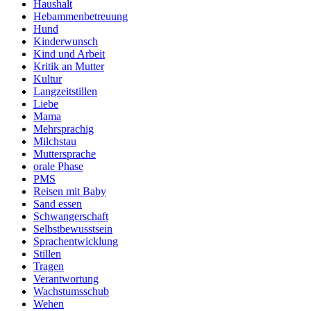
Haushalt
Hebammenbetreuung
Hund
Kinderwunsch
Kind und Arbeit
Kritik an Mutter
Kultur
Langzeitstillen
Liebe
Mama
Mehrsprachig
Milchstau
Muttersprache
orale Phase
PMS
Reisen mit Baby
Sand essen
Schwangerschaft
Selbstbewusstsein
Sprachentwicklung
Stillen
Tragen
Verantwortung
Wachstumsschub
Wehen