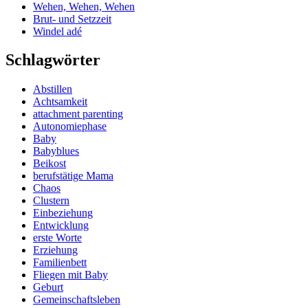
Wehen, Wehen, Wehen
Brut- und Setzzeit
Windel adé
Schlagwörter
Abstillen
Achtsamkeit
attachment parenting
Autonomiephase
Baby
Babyblues
Beikost
berufstätige Mama
Chaos
Clustern
Einbeziehung
Entwicklung
erste Worte
Erziehung
Familienbett
Fliegen mit Baby
Geburt
Gemeinschaftsleben