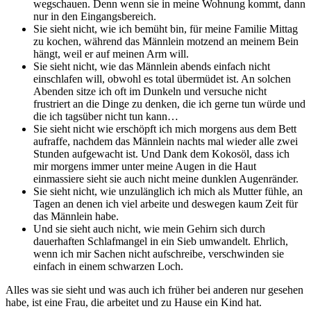
wegschauen. Denn wenn sie in meine Wohnung kommt, dann
nur in den Eingangsbereich.
Sie sieht nicht, wie ich bemüht bin, für meine Familie Mittag
zu kochen, während das Männlein motzend an meinem Bein
hängt, weil er auf meinen Arm will.
Sie sieht nicht, wie das Männlein abends einfach nicht
einschlafen will, obwohl es total übermüdet ist. An solchen
Abenden sitze ich oft im Dunkeln und versuche nicht
frustriert an die Dinge zu denken, die ich gerne tun würde und
die ich tagsüber nicht tun kann…
Sie sieht nicht wie erschöpft ich mich morgens aus dem Bett
aufraffe, nachdem das Männlein nachts mal wieder alle zwei
Stunden aufgewacht ist. Und Dank dem Kokosöl, dass ich
mir morgens immer unter meine Augen in die Haut
einmassiere sieht sie auch nicht meine dunklen Augenränder.
Sie sieht nicht, wie unzulänglich ich mich als Mutter fühle, an
Tagen an denen ich viel arbeite und deswegen kaum Zeit für
das Männlein habe.
Und sie sieht auch nicht, wie mein Gehirn sich durch
dauerhaften Schlafmangel in ein Sieb umwandelt. Ehrlich,
wenn ich mir Sachen nicht aufschreibe, verschwinden sie
einfach in einem schwarzen Loch.
Alles was sie sieht und was auch ich früher bei anderen nur gesehen
habe, ist eine Frau, die arbeitet und zu Hause ein Kind hat.