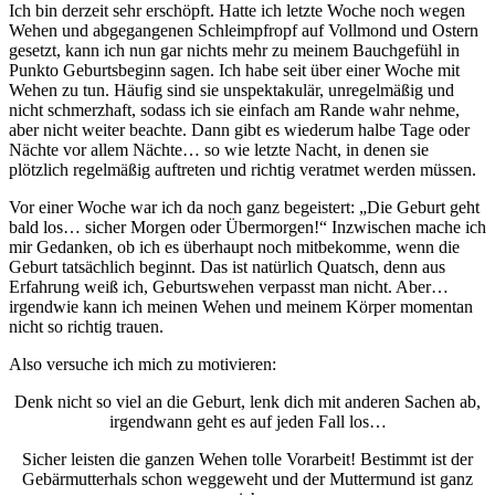
Ich bin derzeit sehr erschöpft. Hatte ich letzte Woche noch wegen
Wehen und abgegangenen Schleimpfropf auf Vollmond und Ostern
gesetzt, kann ich nun gar nichts mehr zu meinem Bauchgefühl in
Punkto Geburtsbeginn sagen. Ich habe seit über einer Woche mit
Wehen zu tun. Häufig sind sie unspektakulär, unregelmäßig und
nicht schmerzhaft, sodass ich sie einfach am Rande wahr nehme,
aber nicht weiter beachte. Dann gibt es wiederum halbe Tage oder
Nächte vor allem Nächte… so wie letzte Nacht, in denen sie
plötzlich regelmäßig auftreten und richtig veratmet werden müssen.
Vor einer Woche war ich da noch ganz begeistert: „Die Geburt geht
bald los… sicher Morgen oder Übermorgen!“ Inzwischen mache ich
mir Gedanken, ob ich es überhaupt noch mitbekomme, wenn die
Geburt tatsächlich beginnt. Das ist natürlich Quatsch, denn aus
Erfahrung weiß ich, Geburtswehen verpasst man nicht. Aber…
irgendwie kann ich meinen Wehen und meinem Körper momentan
nicht so richtig trauen.
Also versuche ich mich zu motivieren:
Denk nicht so viel an die Geburt, lenk dich mit anderen Sachen ab,
irgendwann geht es auf jeden Fall los…
Sicher leisten die ganzen Wehen tolle Vorarbeit! Bestimmt ist der
Gebärmutterhals schon weggeweht und der Muttermund ist ganz