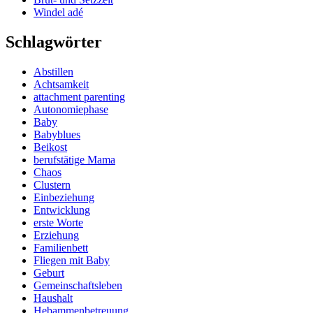
Windel adé
Schlagwörter
Abstillen
Achtsamkeit
attachment parenting
Autonomiephase
Baby
Babyblues
Beikost
berufstätige Mama
Chaos
Clustern
Einbeziehung
Entwicklung
erste Worte
Erziehung
Familienbett
Fliegen mit Baby
Geburt
Gemeinschaftsleben
Haushalt
Hebammenbetreuung