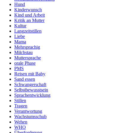
Hund
Kinderwunsch
Kind und Arbeit
Kritik an Mutter
Kultur
Langzeitstillen
Liebe
Mama
Mehrsprachig
Milchstau
Muttersprache
orale Phase
PMS
Reisen mit Baby
Sand essen
Schwangerschaft
Selbstbewusstsein
Sprachentwicklung
Stillen
Tragen
Verantwortung
Wachstumsschub
Wehen
WHO
Überforderung