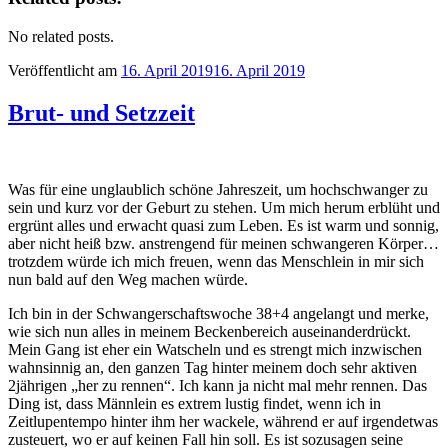
No related posts.
Veröffentlicht am
16. April 2019
16. April 2019
Brut- und Setzzeit
Was für eine unglaublich schöne Jahreszeit, um hochschwanger zu
sein und kurz vor der Geburt zu stehen. Um mich herum erblüht und
ergrünt alles und erwacht quasi zum Leben. Es ist warm und sonnig,
aber nicht heiß bzw. anstrengend für meinen schwangeren Körper…
trotzdem würde ich mich freuen, wenn das Menschlein in mir sich
nun bald auf den Weg machen würde.
Ich bin in der Schwangerschaftswoche 38+4 angelangt und merke,
wie sich nun alles in meinem Beckenbereich auseinanderdrückt.
Mein Gang ist eher ein Watscheln und es strengt mich inzwischen
wahnsinnig an, den ganzen Tag hinter meinem doch sehr aktiven
2jährigen „her zu rennen“. Ich kann ja nicht mal mehr rennen. Das
Ding ist, dass Männlein es extrem lustig findet, wenn ich in
Zeitlupentempo hinter ihm her wackele, während er auf irgendetwas
zusteuert, wo er auf keinen Fall hin soll. Es ist sozusagen seine