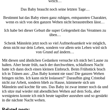
weich…
Das Baby braucht noch seine letzten Tage…
Bestimmt hat das Baby einen ganz ruhigen, entspannten Charakter,
wenn es sich von den ganzen Wehen nicht heraustreiben lässt…
Ich habe bei dieser Geburt die super Gelegenheit das Veratmen zu
üben…
Schenk Männlein jetzt noch so viel Aufmerksamkeit wie möglich,
denn nicht nur dein Leben, sondern vor allem sein Leben wird sich
von Grund auf ändern…
Mit diesen und ähnlichen Gedanken versuche ich mich bei Laune zu
halten. Aber heute früh, nach der durchwehten, schlaflosen Nacht
hatte ich dann doch einen kleinen Einbruch. Beim Frühstück brach
ich in Tränen aus: „Das Baby kommt nie raus! Die ganzen Wehen
bringen nichts. Ich kann nicht loslassen!“ Daraufhin ging Cristobal
nicht zur Arbeit, sondern blieb zu Hause, kümmerte sich um
Männlein und kochte für uns. Das Baby ist zwar immer noch da und
ich sitze mal wieder mit abendlichen Wehen auf dem Sofa, aber
wenigstens konnte ich mich heute tagsüber ausruhen und so gestärkt
in die nächste Nacht wehen.
Related posts: